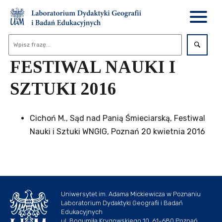
FESTIWAL NAUKI I
SZTUKI 2016
Cichoń M., Sąd nad Panią Śmieciarską, Festiwal
Nauki i Sztuki WNGIG, Poznań 20 kwietnia 2016
Uniwersytet im. Adama Mickiewicza w Poznaniu
Laboratorium Dydaktyki Geografii i Badań
Edukacyjnych
ul. Bogumiła Krygowskiego 10, 61-680 Poznań