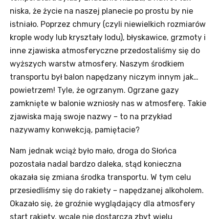
niska, że życie na naszej planecie po prostu by nie
istniało. Poprzez chmury (czyli niewielkich rozmiarów
krople wody lub kryształy lodu), błyskawice, grzmoty i
inne zjawiska atmosferyczne przedostaliśmy się do
wyższych warstw atmosfery. Naszym środkiem
transportu był balon napędzany niczym innym jak…
powietrzem! Tyle, że ogrzanym. Ogrzane gazy
zamknięte w balonie wzniosły nas w atmosferę. Takie
zjawiska mają swoje nazwy – to na przykład
nazywamy konwekcją, pamiętacie?
Nam jednak wciąż było mało, droga do Słońca
pozostała nadal bardzo daleka, stąd konieczna
okazała się zmiana środka transportu. W tym celu
przesiedliśmy się do rakiety – napędzanej alkoholem.
Okazało się, że groźnie wyglądający dla atmosfery
start rakiety, wcale nie dostarcza zbyt wielu